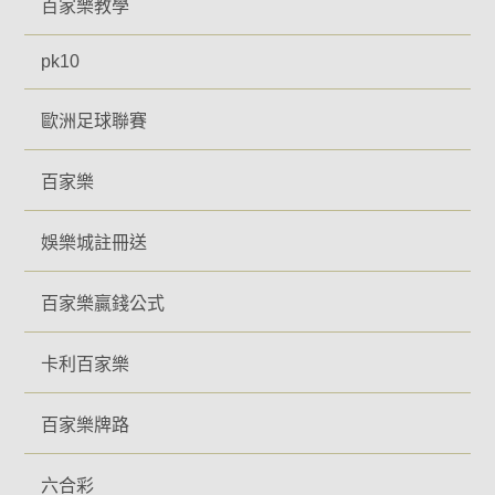
百家樂教學
pk10
歐洲足球聯賽
百家樂
娛樂城註冊送
百家樂贏錢公式
卡利百家樂
百家樂牌路
六合彩