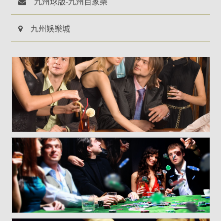
九州球版-九州百家樂
九州娛樂城