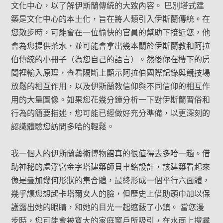
文化中心，以了解伊斯蘭傳統的大致內容。 巴別塔式建
築是文化中心的本土化，旨在將人類引入伊斯蘭傳統。在
您散步時，可能會在一位愉快的官員的幫助下接近您，他
會為您提供茶水，並可能會拿出幾本關於伊斯蘭教和阿拉
伯傳統的小冊子（為您自己的語言）。然後你在樓下的房
間裡輸入原理，查看隔斷上顯示阿拉伯國際記錄與競技場
放鬆的相互作用，以及伊斯蘭教信仰與不同信仰的相互作
用的大量圖像。如果您花幾分鐘分析一下對伊斯蘭習俗和
行為的簡要描述，您可能已經做好充分準備，以更深刻的
認識體驗您訪問多哈的輕鬆。
我一個人的伊斯蘭藝術博物館真的很值得去多哈一趟。借
助神秘的盧浮宮金字塔建築師貝聿銘設計，該建築看起來
像是疊加幾何形狀的集合體，最終形成一個平行六面體，
幾乎讓您想起卡塔爾女人的臉，但歷史上借助頭巾加以保
護露出她的眼睛，和她的目光一起遮蔽了小鎮。 當您漫
步時，您可能會被寬大的家庭窗戶所吸引，在水面上搜尋