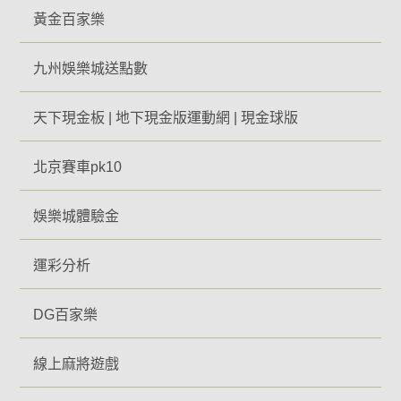
黃金百家樂
九州娛樂城送點數
天下現金板 | 地下現金版運動網 | 現金球版
北京賽車pk10
娛樂城體驗金
運彩分析
DG百家樂
線上麻將遊戲