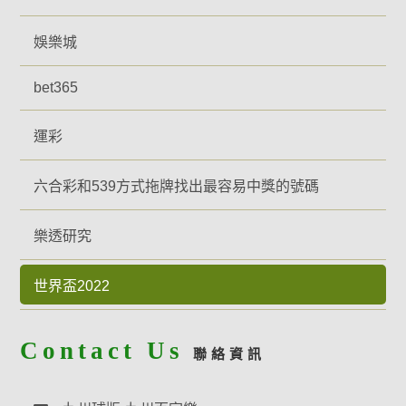
娛樂城
bet365
運彩
六合彩和539方式拖牌找出最容易中獎的號碼
樂透研究
世界盃2022
Contact Us
聯絡資訊