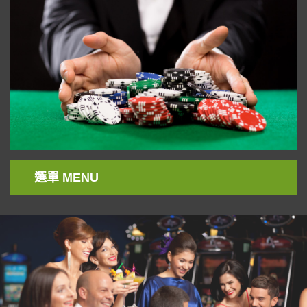
選單 MENU