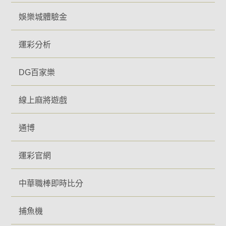
娛樂城體驗金
運彩分析
DG百家樂
線上麻將遊戲
通博
運彩官網
中華職棒即時比分
捕魚機