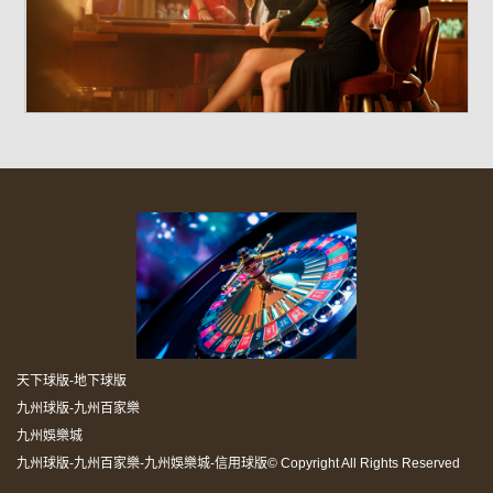
天下球版-地下球版
九州球版-九州百家樂
九州娛樂城
九州球版-九州百家樂-九州娛樂城-信用球版© Copyright All Rights Reserved