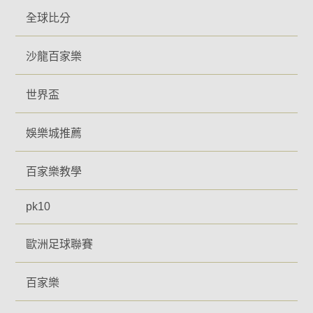
全球比分
沙龍百家樂
世界盃
娛樂城推薦
百家樂教學
pk10
歐洲足球聯賽
百家樂