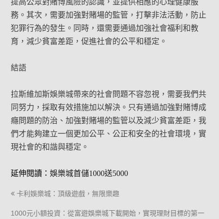
提高公眾對賭博風險的認識，並提供相應的心理健康服
務。其次，需要加強對賭場的監管，打擊非法活動，防止
犯罪行為的發生。同時，還需要通過加強社會福利和教
育，減少貧富差距，促進社會的公平和穩定。
結語
拉斯維加斯娛樂城帶來的社會問題不容忽視，需要我們共
同努力，採取有效措施加以解決。只有通過加強對賭博成
癮問題的防治、加強對賭場的監管以及減少貧富差距，我
們才能夠建立一個更加公平、公正和安全的社會環境，實
現社會的和諧與穩定。
延伸閱讀：
娛樂城首儲1000送5000
卡利娛樂城：頂級遊戲，無限樂趣
1000元小額投資：從富遊娛樂城下載開始，實現理財目標的第一