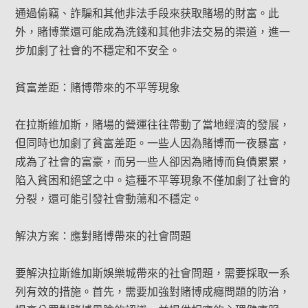
通過偷竊、詐騙和其他非法手段來获取賭場的財富。此
外，賭博業還可能成為洗錢和其他非法交易的渠道，進一
步加劇了社會的不穩定和不安全。
貧富差距：賭博帶來的不平等現象
在拉斯維加斯，賭場的營運往往帶動了當地經濟的發展，
但同時也加劇了貧富差距。一些人因為賭博而一夜暴富，
成為了社會的富豪，而另一些人卻因為賭博而負債累累，
陷入貧困和絕望之中。這種不平等現象不僅加劇了社會的
分裂，還可能引發社會動蕩和不穩定。
解決方案：應對賭博帶來的社會問題
要解決拉斯維加斯娛樂城帶來的社會問題，需要採取一系
列有效的措施。首先，需要加強對賭博成癮問題的防治，