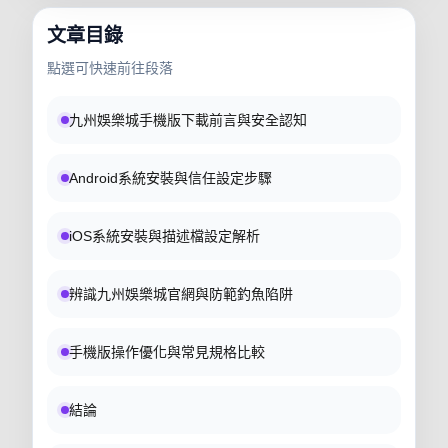
文章目錄
點選可快速前往段落
九州娛樂城手機版下載前言與安全認知
Android系統安裝與信任設定步驟
iOS系統安裝與描述檔設定解析
辨識九州娛樂城官網與防範釣魚陷阱
手機版操作優化與常見規格比較
結論