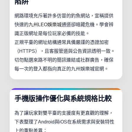
陷阱
網路環境充斥著許多仿冒的釣魚網站，宣稱提供
快速的
九州LEO娛樂城
通道卻暗藏危機。學會辨
識正版網址是每位玩家必備的技能。
正規平臺的網址結構通常具備嚴謹的憑證加密
（HTTPS），且客服管道與公告資訊透明一致。
切勿點選來路不明的簡訊連結或社群廣告，確保
每一次的登入都指向真正的九州娛樂城官網。
手機版操作優化與系統規格比較
為了讓玩家對雙平臺的支援度有更直觀的理解，
下表整理了Android與iOS在系統需求與安裝特性
上的重點差異：