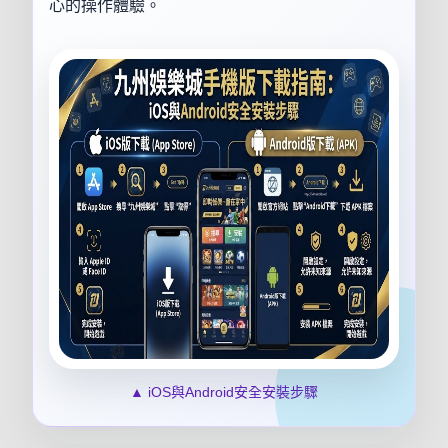
心的操作體驗。
▲ iOS與Android安全安裝步驟