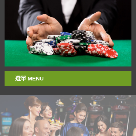
選單 MENU