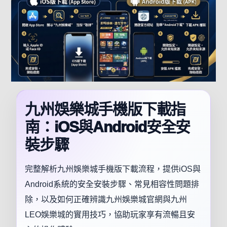
九州娛樂城手機版下載指
南：iOS與Android安全安
裝步驟
完整解析九州娛樂城手機版下載流程，提供iOS與
Android系統的安全安裝步驟、常見相容性問題排
除，以及如何正確辨識九州娛樂城官網與九州
LEO娛樂城的實用技巧，協助玩家享有流暢且安