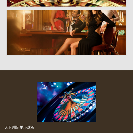
天下球版-地下球版