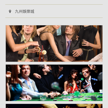
九州娛樂城