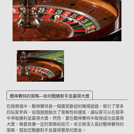
戰神賽特的策略—如何戰勝對手並贏得大獎
在娛樂城中，戰神賽特是一個廣受歡迎的賭場遊戲，吸引了眾多
的玩家參與。這個遊戲融合了策略性和運氣，讓玩家可以在競爭
中爭取勝利並贏得大獎。然而，要在戰神賽特中取得成功並贏得
大獎，需要具備一定的策略和技巧。本文將深入探討戰神賽特的
策略，幫助您戰勝對手並贏得豐厚的獎金。